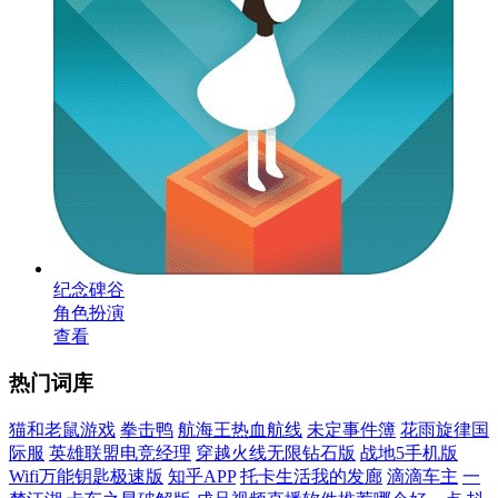
纪念碑谷
角色扮演
查看
热门词库
猫和老鼠游戏
拳击鸭
航海王热血航线
未定事件簿
花雨旋律国
际服
英雄联盟电竞经理
穿越火线无限钻石版
战地5手机版
Wifi万能钥匙极速版
知乎APP
托卡生活我的发廊
滴滴车主
一