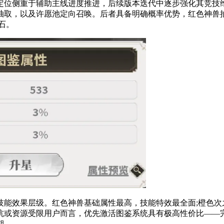
位侧重于辅助主线进度推进，后续版本迭代中逐步强化其竞技
抽取，以及许愿池定向召唤。后者具备明确概率优势，红色神兽抽
石。
效果层级。红色神兽基础属性最高，技能特效最全面;橙色次之
坑或资源受限用户而言，优先激活图鉴系统具有极高性价比——
期。