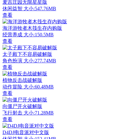
麦吉庄园无限星星版
休闲益智
大小:547.76MB
查看
海洋游牧者木筏生存内购版
经营养成
大小:150.5MB
查看
太子殿下不容易破解版
角色扮演
大小:277.74MB
查看
植物反击战破解版
动作冒险
大小:60.48MB
查看
向僵尸开火破解版
飞行射击
大小:71.28MB
查看
D4DJ电音派对中文版
休闲益智
大小:152.41MB