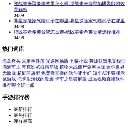
逆战未来聚能炮效果怎么样-逆战未来墙壁陷阱聚能炮效
果解析
04/09
异星探险家气喘种子在哪里-异星探险家气喘种子在哪里
04/08
绝区零希希芙音擎怎么选-绝区零希希芙音擎选择推荐
04/08
热门词库
海岛奇兵
未定事件簿
光遇网易版
七猫小说
英雄联盟电竞经理
滴滴车主
夸克浏览器精简版
植物大战僵尸金坷垃版
迷你世界
无敌版
箱庭商店街
免费看直播的软件哪个好
知乎APP
猫和老
鼠游戏
托卡生活我的发廊
卡车之星破解版
成品视频直播软件
推荐哪个好一点
手游排行榜
最新排行
最热排行
评分最高