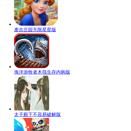
麦吉庄园无限星星版
海洋游牧者木筏生存内购版
太子殿下不容易破解版