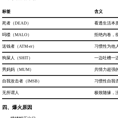
标签
含义
死者（DEAD）
看透生活本
吗喽（MALO）
拒绝内卷，
送钱者（ATM-er）
习惯性为他
狗屎人（SHIT）
一边吐槽一
男妈妈（MUM）
共情力超强
自我攻击者（IMSB）
习惯性自我
无所谓人
极致随缘，
四、爆火原因