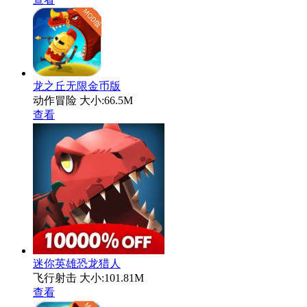
龙之丘无限金币版
动作冒险
大小:66.5M
查看
迷你英雄恐龙猎人
飞行射击
大小:101.81M
查看