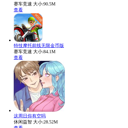
赛车竞速
大小:90.5M
查看
特技摩托前线无限金币版
赛车竞速
大小:84.1M
查看
这周日你有空吗
休闲益智
大小:28.52M
查看