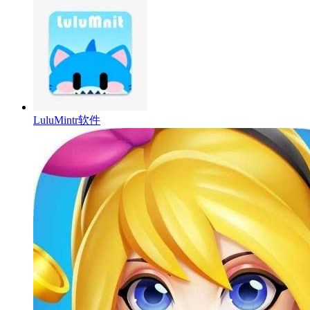
LuluMintr软件