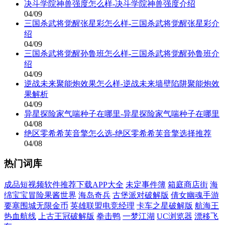
决斗学院神兽强度怎么样-决斗学院神兽强度介绍
04/09
三国杀武将觉醒张星彩怎么样-三国杀武将觉醒张星彩介
绍
04/09
三国杀武将觉醒孙鲁班怎么样-三国杀武将觉醒孙鲁班介
绍
04/09
逆战未来聚能炮效果怎么样-逆战未来墙壁陷阱聚能炮效
果解析
04/09
异星探险家气喘种子在哪里-异星探险家气喘种子在哪里
04/08
绝区零希希芙音擎怎么选-绝区零希希芙音擎选择推荐
04/08
热门词库
成品短视频软件推荐下载APP大全
未定事件簿
箱庭商店街
海
绵宝宝冒险果酱世界
海岛奇兵
古堡派对破解版
倩女幽魂手游
要塞围城无限金币
英雄联盟电竞经理
卡车之星破解版
航海王
热血航线
上古王冠破解版
拳击鸭
一梦江湖
UC浏览器
漂移飞