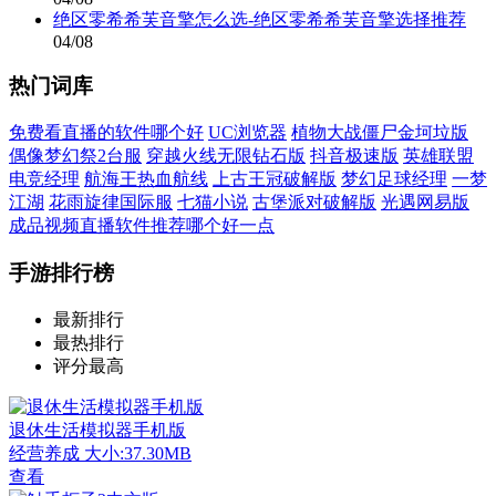
绝区零希希芙音擎怎么选-绝区零希希芙音擎选择推荐
04/08
热门词库
免费看直播的软件哪个好
UC浏览器
植物大战僵尸金坷垃版
偶像梦幻祭2台服
穿越火线无限钻石版
抖音极速版
英雄联盟
电竞经理
航海王热血航线
上古王冠破解版
梦幻足球经理
一梦
江湖
花雨旋律国际服
七猫小说
古堡派对破解版
光遇网易版
成品视频直播软件推荐哪个好一点
手游排行榜
最新排行
最热排行
评分最高
退休生活模拟器手机版
经营养成
大小:37.30MB
查看