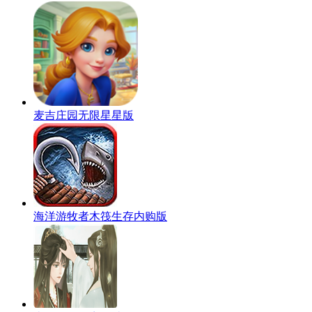
麦吉庄园无限星星版
海洋游牧者木筏生存内购版