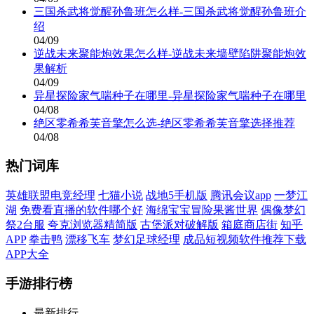
三国杀武将觉醒孙鲁班怎么样-三国杀武将觉醒孙鲁班介
绍
04/09
逆战未来聚能炮效果怎么样-逆战未来墙壁陷阱聚能炮效
果解析
04/09
异星探险家气喘种子在哪里-异星探险家气喘种子在哪里
04/08
绝区零希希芙音擎怎么选-绝区零希希芙音擎选择推荐
04/08
热门词库
英雄联盟电竞经理
七猫小说
战地5手机版
腾讯会议app
一梦江
湖
免费看直播的软件哪个好
海绵宝宝冒险果酱世界
偶像梦幻
祭2台服
夸克浏览器精简版
古堡派对破解版
箱庭商店街
知乎
APP
拳击鸭
漂移飞车
梦幻足球经理
成品短视频软件推荐下载
APP大全
手游排行榜
最新排行