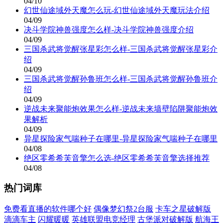
04/10
幻世仙途域外天魔怎么玩-幻世仙途域外天魔玩法介绍
04/09
决斗学院神兽强度怎么样-决斗学院神兽强度介绍
04/09
三国杀武将觉醒张星彩怎么样-三国杀武将觉醒张星彩介
绍
04/09
三国杀武将觉醒孙鲁班怎么样-三国杀武将觉醒孙鲁班介
绍
04/09
逆战未来聚能炮效果怎么样-逆战未来墙壁陷阱聚能炮效
果解析
04/09
异星探险家气喘种子在哪里-异星探险家气喘种子在哪里
04/08
绝区零希希芙音擎怎么选-绝区零希希芙音擎选择推荐
04/08
热门词库
免费看直播的软件哪个好
偶像梦幻祭2台服
卡车之星破解版
滴滴车主
闪耀暖暖
英雄联盟电竞经理
古堡派对破解版
航海王