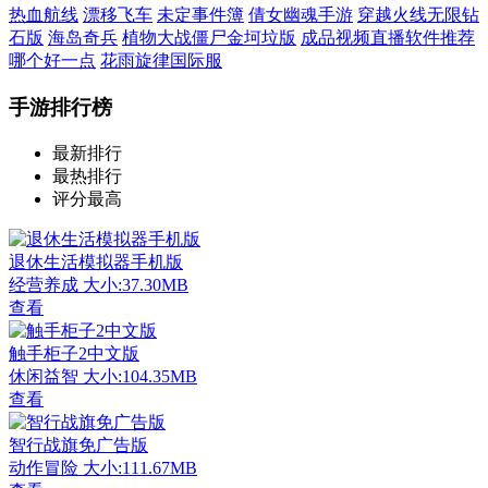
热血航线
漂移飞车
未定事件簿
倩女幽魂手游
穿越火线无限钻
石版
海岛奇兵
植物大战僵尸金坷垃版
成品视频直播软件推荐
哪个好一点
花雨旋律国际服
手游排行榜
最新排行
最热排行
评分最高
退休生活模拟器手机版
经营养成
大小:37.30MB
查看
触手柜子2中文版
休闲益智
大小:104.35MB
查看
智行战旗免广告版
动作冒险
大小:111.67MB