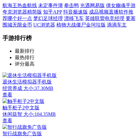
航海王热血航线
未定事件簿
拳击鸭
光遇网易版
倩女幽魂手游
夸克浏览器精简版
知乎APP
抖音极速版
成品视频直播软件推
荐哪个好一点
梦幻足球经理
漂移飞车
英雄联盟电竞经理
要塞
围城无限金币
UC浏览器
植物大战僵尸金坷垃版
滴滴车主
手游排行榜
最新排行
最热排行
评分最高
退休生活模拟器手机版
经营养成
大小:37.30MB
查看
触手柜子2中文版
休闲益智
大小:104.35MB
查看
智行战旗免广告版