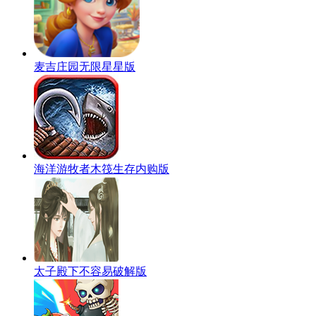
麦吉庄园无限星星版
海洋游牧者木筏生存内购版
太子殿下不容易破解版