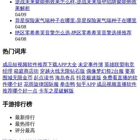
逆战未来聚能炮效果怎么样-逆战未来墙壁陷阱聚能炮效
果解析
04/09
异星探险家气喘种子在哪里-异星探险家气喘种子在哪里
04/08
绝区零希希芙音擎怎么选-绝区零希希芙音擎选择推荐
04/08
热门词库
成品短视频软件推荐下载APP大全
未定事件簿
英雄联盟电竞
经理
箱庭商店街
穿越火线无限钻石版
偶像梦幻祭2台服
要塞
围城无限金币
起点读书
海岛奇兵
抖音极速版
免费看直播的软
件哪个好
花雨旋律国际服
拳击鸭
知乎APP
成品视频直播软件
推荐哪个好一点
卡车之星破解版
手游排行榜
最新排行
最热排行
评分最高