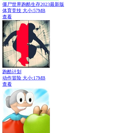
僵尸世界跑酷生存2023最新版
体育竞技
大小:57MB
查看
跑酷计划
动作冒险
大小:17MB
查看