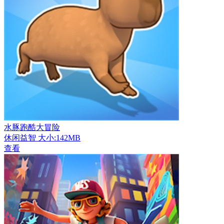
水豚跑酷大冒险
休闲益智
大小:142MB
查看