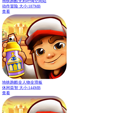
地铁跑酷无邪叶烸空间站
动作冒险
大小:187MB
查看
地铁跑酷全人物全滑板
休闲益智
大小:144MB
查看