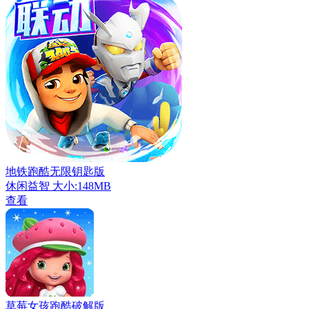
地铁跑酷无限钥匙版
休闲益智
大小:148MB
查看
草莓女孩跑酷破解版