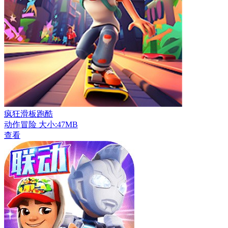
疯狂滑板跑酷
动作冒险
大小:47MB
查看