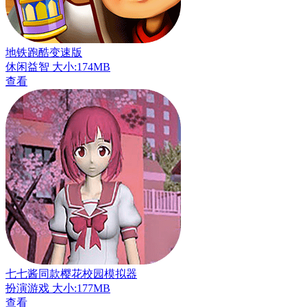
地铁跑酷变速版
休闲益智
大小:174MB
查看
七七酱同款樱花校园模拟器
扮演游戏
大小:177MB
查看