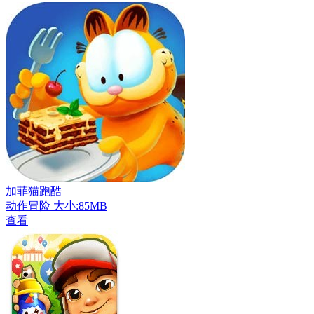
加菲猫跑酷
动作冒险
大小:85MB
查看