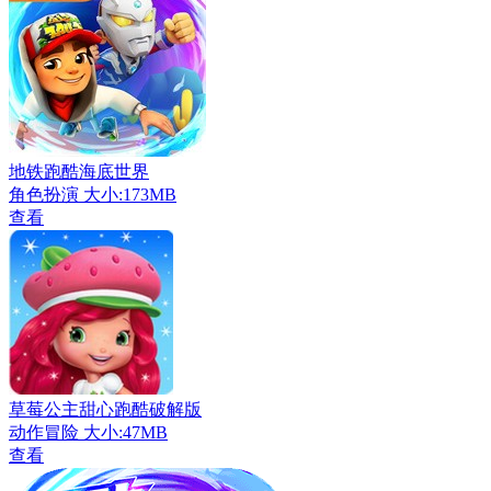
地铁跑酷海底世界
角色扮演
大小:173MB
查看
草莓公主甜心跑酷破解版
动作冒险
大小:47MB
查看