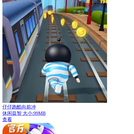
仔仔跑酷向前冲
休闲益智
大小:99MB
查看