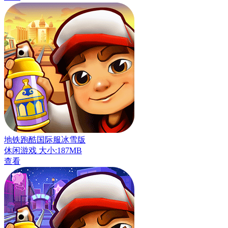
地铁跑酷国际服冰雪版
休闲游戏
大小:187MB
查看