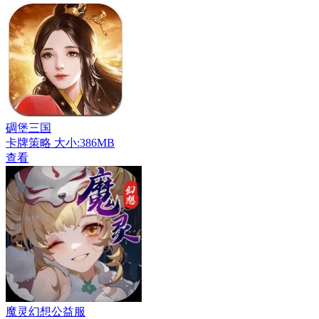
碉堡三国
卡牌策略
大小:386MB
查看
魔灵幻想公益服