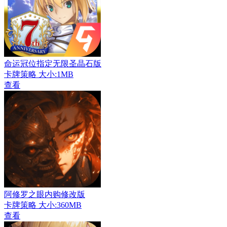
命运冠位指定无限圣晶石版
卡牌策略
大小:1MB
查看
阿修罗之眼内购修改版
卡牌策略
大小:360MB
查看