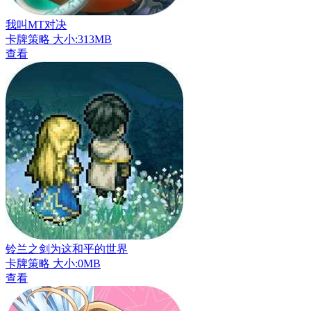
我叫MT对决
卡牌策略
大小:313MB
查看
铃兰之剑为这和平的世界
卡牌策略
大小:0MB
查看